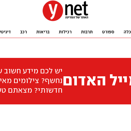
כלה
ספורט
תרבות
רכילות
בריאות
רכב
דיגיטל
יש לכם מידע חשוב 
יל האדום
נחשף? צילומים מאיר
חדשותי? מצאתם טע