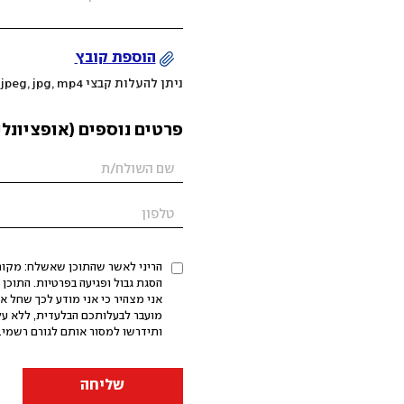
הוספת קובץ
ניתן להעלות קבצי mov, png, jpeg, jpg, mp4 עד 200MB
פרטים נוספים (אופציונלי
הריני לאשר שהתוכן שאשלח: מקורי,
אני מצהיר כי אני מודע לכך שחל א
מועבר לבעלותכם הבלעדית, ללא על
ותידרשו למסור אותם לגורם רשמי. 
שליחה