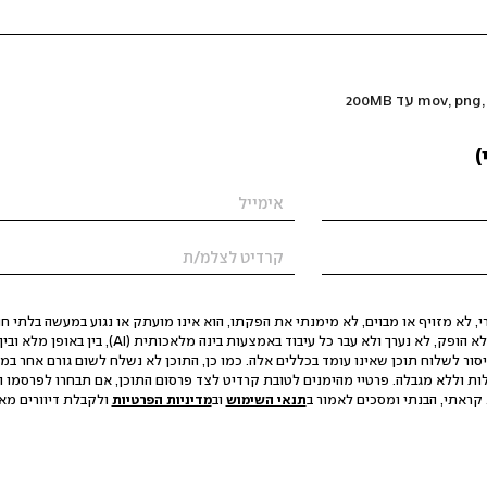
)
 לא מזויף או מבוים, לא מימנתי את הפקתו, הוא אינו מועתק או נגוע במעשה בלתי חוק
הסגת גבול ופגיעה בפרטיות. התוכן לא הופק, לא נערך ולא עבר כל עיבוד באמצעות ב
יסור לשלוח תוכן שאינו עומד בכללים אלה. כמו כן, התוכן לא נשלח לשום גורם אחר במ
ות וללא מגבלה. פרטיי מהימנים לטובת קרדיט לצד פרסום התוכן, אם תבחרו לפרסמו ו
קראתי, הבנתי ומסכים לאמור ב
תנאי השימוש
וב
מדיניות הפרטיות
ולקבלת דיוורים מאתר t