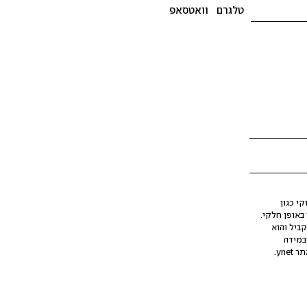
טלגרם
וואטסאפ
י כגון
ינה מלאכותית (AI), בין באופן מלא ובין באופן חלקי.
קביל והוא
במידה
yne.