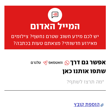
המייל האדום
יש לכם מידע חשוב שטרם נחשף? צילומים
מאירוע חדשותי? מצאתם טעות בכתבה?
אפשר גם דרך
וואטסאפ
טלגרם
שתפו אותנו כאן
הוספת קובץ