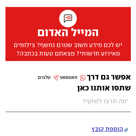
המייל האדום
יש לכם מידע חשוב שטרם נחשף? צילומים
מאירוע חדשותי? מצאתם טעות בכתבה?
אפשר גם דרך
וואטסאפ
טלגרם
שתפו אותנו כאן
הוספת קובץ