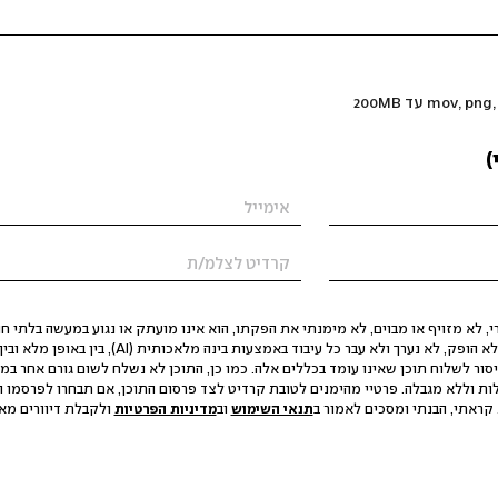
)
 לא מזויף או מבוים, לא מימנתי את הפקתו, הוא אינו מועתק או נגוע במעשה בלתי חוק
הסגת גבול ופגיעה בפרטיות. התוכן לא הופק, לא נערך ולא עבר כל עיבוד באמצעות ב
יסור לשלוח תוכן שאינו עומד בכללים אלה. כמו כן, התוכן לא נשלח לשום גורם אחר במ
ות וללא מגבלה. פרטיי מהימנים לטובת קרדיט לצד פרסום התוכן, אם תבחרו לפרסמו ו
קראתי, הבנתי ומסכים לאמור ב
תנאי השימוש
וב
מדיניות הפרטיות
ולקבלת דיוורים מאתר t