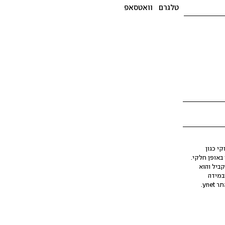
טלגרם
וואטסאפ
י כגון
ינה מלאכותית (AI), בין באופן מלא ובין באופן חלקי.
קביל והוא
במידה
yne.