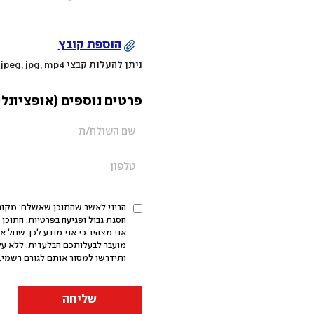
הוספת קובץ
ניתן להעלות קבצי mov, png, jpeg, jpg, mp4 עד 200MB
פרטים נוספים (אופציונלי
הריני לאשר שהתוכן שאשלח: מקורי,
אני מצהיר כי אני מודע לכך שחל א
מועבר לבעלותכם הבלעדית, ללא על
ותידרשו למסור אותם לגורם רשמי. 
שליחה