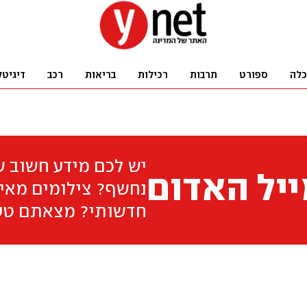
כלה
ספורט
תרבות
רכילות
בריאות
רכב
דיגיטל
יש לכם מידע חשוב 
יל האדום
נחשף? צילומים מאיר
חדשותי? מצאתם טע