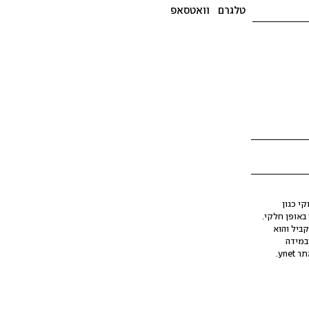
טלגרם
וואטסאפ
י כגון
ינה מלאכותית (AI), בין באופן מלא ובין באופן חלקי.
קביל והוא
במידה
yne.