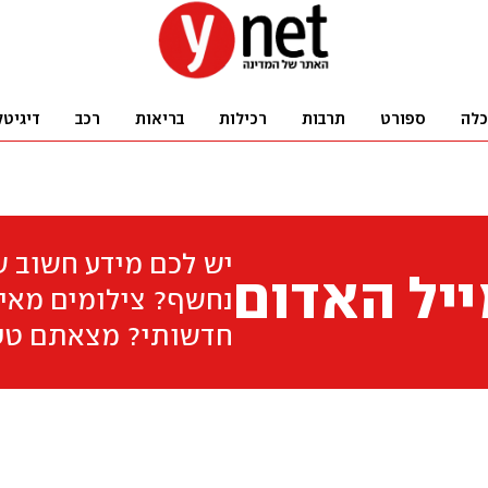
כלה
ספורט
תרבות
רכילות
בריאות
רכב
דיגיטל
יש לכם מידע חשוב 
יל האדום
נחשף? צילומים מאיר
חדשותי? מצאתם טע