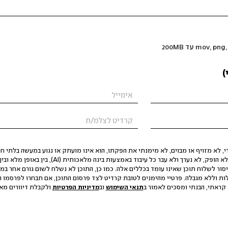
)
 לא מזויף או מבוים, לא מימנתי את הפקתו, הוא אינו מועתק או נגוע במעשה בלתי חוק
הסגת גבול ופגיעה בפרטיות. התוכן לא הופק, לא נערך ולא עבר כל עיבוד באמצעות ב
יסור לשלוח תוכן שאינו עומד בכללים אלה. כמו כן, התוכן לא נשלח לשום גורם אחר במ
ות וללא מגבלה. פרטיי מהימנים לטובת קרדיט לצד פרסום התוכן, אם תבחרו לפרסמו ו
קראתי, הבנתי ומסכים לאמור ב
תנאי השימוש
וב
מדיניות הפרטיות
ולקבלת דיוורים מאתר t