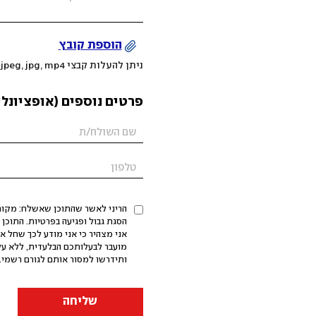
הוספת קובץ
ניתן להעלות קבצי mov, png, jpeg, jpg, mp4 עד 200MB
פרטים נוספים (אופציונלי
הריני לאשר שהתוכן שאשלח: מקורי,
אני מצהיר כי אני מודע לכך שחל א
מועבר לבעלותכם הבלעדית, ללא על
ותידרשו למסור אותם לגורם רשמי. 
שליחה