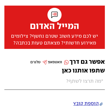
המייל האדום
יש לכם מידע חשוב שטרם נחשף? צילומים
מאירוע חדשותי? מצאתם טעות בכתבה?
אפשר גם דרך
וואטסאפ
טלגרם
שתפו אותנו כאן
הוספת קובץ