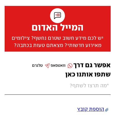
המייל האדום
יש לכם מידע חשוב שטרם נחשף? צילומים
מאירוע חדשותי? מצאתם טעות בכתבה?
אפשר גם דרך
וואטסאפ
טלגרם
שתפו אותנו כאן
הוספת קובץ