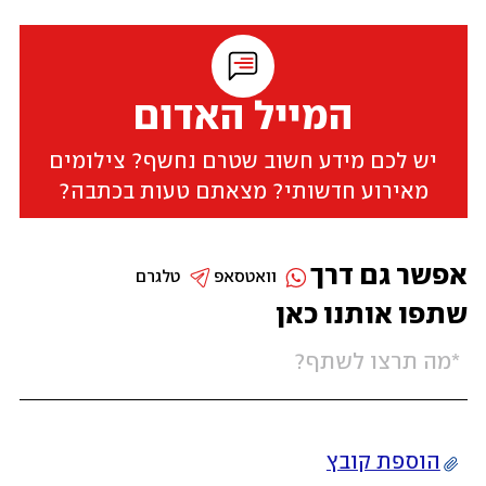
המייל האדום
יש לכם מידע חשוב שטרם נחשף? צילומים
מאירוע חדשותי? מצאתם טעות בכתבה?
אפשר גם דרך
וואטסאפ
טלגרם
שתפו אותנו כאן
הוספת קובץ