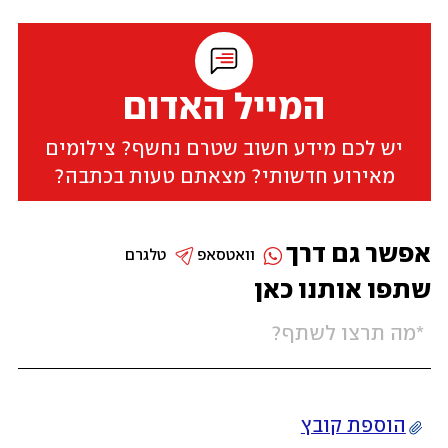
המייל האדום
יש לכם מידע חשוב שטרם נחשף? צילומים
מאירוע חדשותי? מצאתם טעות בכתבה?
אפשר גם דרך
וואטסאפ
טלגרם
שתפו אותנו כאן
הוספת קובץ