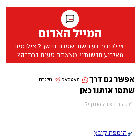
המייל האדום
יש לכם מידע חשוב שטרם נחשף? צילומים
מאירוע חדשותי? מצאתם טעות בכתבה?
אפשר גם דרך
וואטסאפ
טלגרם
שתפו אותנו כאן
הוספת קובץ