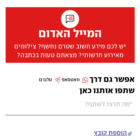
המייל האדום
יש לכם מידע חשוב שטרם נחשף? צילומים
מאירוע חדשותי? מצאתם טעות בכתבה?
אפשר גם דרך
וואטסאפ
טלגרם
שתפו אותנו כאן
הוספת קובץ