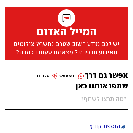
המייל האדום
יש לכם מידע חשוב שטרם נחשף? צילומים
מאירוע חדשותי? מצאתם טעות בכתבה?
אפשר גם דרך
וואטסאפ
טלגרם
שתפו אותנו כאן
הוספת קובץ