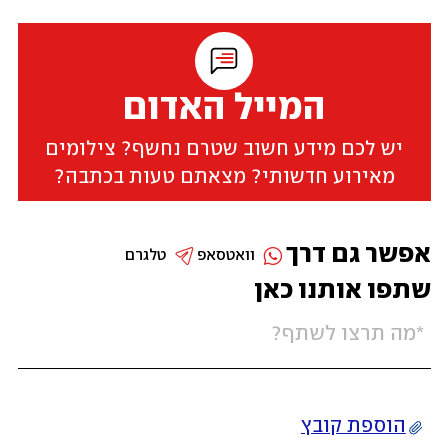
המייל האדום
יש לכם מידע חשוב שטרם נחשף? צילומים
מאירוע חדשותי? מצאתם טעות בכתבה?
אפשר גם דרך
וואטסאפ
טלגרם
שתפו אותנו כאן
הוספת קובץ