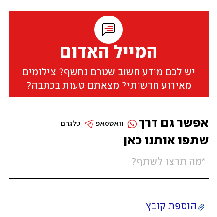
המייל האדום
יש לכם מידע חשוב שטרם נחשף? צילומים
מאירוע חדשותי? מצאתם טעות בכתבה?
אפשר גם דרך
וואטסאפ
טלגרם
שתפו אותנו כאן
הוספת קובץ