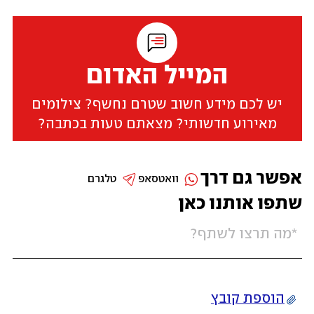
המייל האדום
יש לכם מידע חשוב שטרם נחשף? צילומים
מאירוע חדשותי? מצאתם טעות בכתבה?
אפשר גם דרך
וואטסאפ
טלגרם
שתפו אותנו כאן
הוספת קובץ