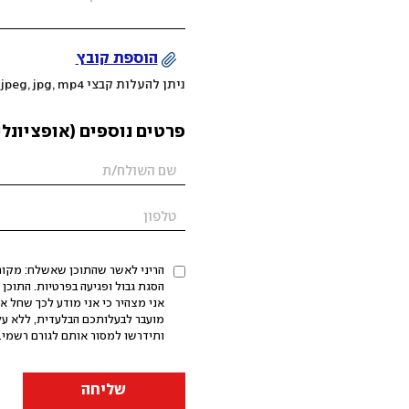
הוספת קובץ
ניתן להעלות קבצי mov, png, jpeg, jpg, mp4 עד 200MB
פרטים נוספים (אופציונלי
הריני לאשר שהתוכן שאשלח: מקורי,
אני מצהיר כי אני מודע לכך שחל א
מועבר לבעלותכם הבלעדית, ללא על
ותידרשו למסור אותם לגורם רשמי. 
שליחה