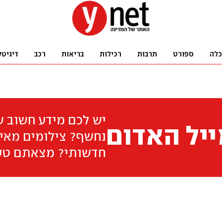
כלה
ספורט
תרבות
רכילות
בריאות
רכב
דיגיטל
יש לכם מידע חשוב 
יל האדום
נחשף? צילומים מאיר
חדשותי? מצאתם טע