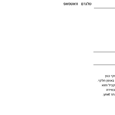
טלגרם
וואטסאפ
י כגון
ינה מלאכותית (AI), בין באופן מלא ובין באופן חלקי.
קביל והוא
במידה
yne.