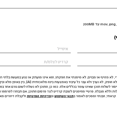
)
 לא מזויף או מבוים, לא מימנתי את הפקתו, הוא אינו מועתק או נגוע במעשה בלתי חוק
הסגת גבול ופגיעה בפרטיות. התוכן לא הופק, לא נערך ולא עבר כל עיבוד באמצעות ב
יסור לשלוח תוכן שאינו עומד בכללים אלה. כמו כן, התוכן לא נשלח לשום גורם אחר במ
ות וללא מגבלה. פרטיי מהימנים לטובת קרדיט לצד פרסום התוכן, אם תבחרו לפרסמו ו
קראתי, הבנתי ומסכים לאמור ב
תנאי השימוש
וב
מדיניות הפרטיות
ולקבלת דיוורים מאתר t