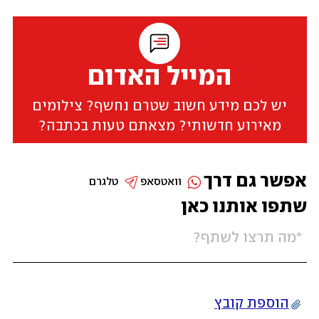
המייל האדום
יש לכם מידע חשוב שטרם נחשף? צילומים
מאירוע חדשותי? מצאתם טעות בכתבה?
אפשר גם דרך
וואטסאפ
טלגרם
שתפו אותנו כאן
הוספת קובץ