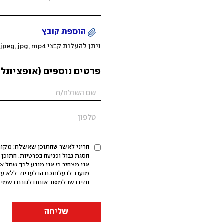
הוספת קובץ
ניתן להעלות קבצי mov, png, jpeg, jpg, mp4 עד 200MB
פרטים נוספים (אופציונלי
הריני לאשר שהתוכן שאשלח: מקורי,
אני מצהיר כי אני מודע לכך שחל א
מועבר לבעלותכם הבלעדית, ללא על
ותידרשו למסור אותם לגורם רשמי. 
שליחה