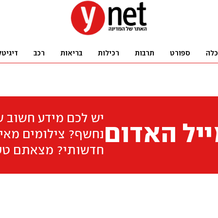
כלה
ספורט
תרבות
רכילות
בריאות
רכב
דיגיטל
יש לכם מידע חשוב 
יל האדום
נחשף? צילומים מאיר
חדשותי? מצאתם טע