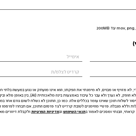
)
 לא מזויף או מבוים, לא מימנתי את הפקתו, הוא אינו מועתק או נגוע במעשה בלתי חוק
הסגת גבול ופגיעה בפרטיות. התוכן לא הופק, לא נערך ולא עבר כל עיבוד באמצעות ב
יסור לשלוח תוכן שאינו עומד בכללים אלה. כמו כן, התוכן לא נשלח לשום גורם אחר במ
ות וללא מגבלה. פרטיי מהימנים לטובת קרדיט לצד פרסום התוכן, אם תבחרו לפרסמו ו
קראתי, הבנתי ומסכים לאמור ב
תנאי השימוש
וב
מדיניות הפרטיות
ולקבלת דיוורים מאתר t