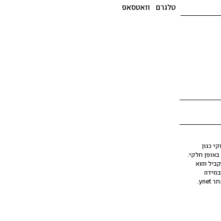
טלגרם
וואטסאפ
י כגון
ינה מלאכותית (AI), בין באופן מלא ובין באופן חלקי.
קביל והוא
במידה
yne.