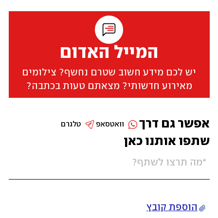
המייל האדום
יש לכם מידע חשוב שטרם נחשף? צילומים
מאירוע חדשותי? מצאתם טעות בכתבה?
אפשר גם דרך
וואטסאפ
טלגרם
שתפו אותנו כאן
הוספת קובץ