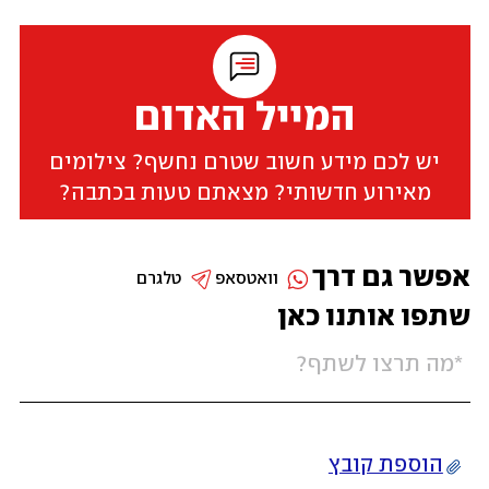
המייל האדום
יש לכם מידע חשוב שטרם נחשף? צילומים
מאירוע חדשותי? מצאתם טעות בכתבה?
אפשר גם דרך
וואטסאפ
טלגרם
שתפו אותנו כאן
הוספת קובץ