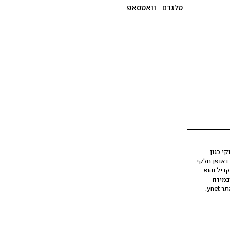
טלגרם
וואטסאפ
י כגון
ינה מלאכותית (AI), בין באופן מלא ובין באופן חלקי.
קביל והוא
במידה
yne.