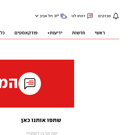
מבזקים
דווחו לנו
°
31
תל אביב
ראשי
חדשות
ידיעות+
פודקאסטים
כל
המי
שתפו אותנו כאן