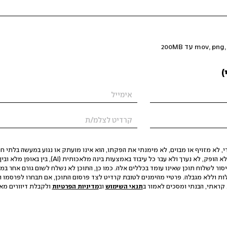
)
 לא מזויף או מבוים, לא מימנתי את הפקתו, הוא אינו מועתק או נגוע במעשה בלתי חוק
הסגת גבול ופגיעה בפרטיות. התוכן לא הופק, לא נערך ולא עבר כל עיבוד באמצעות ב
יסור לשלוח תוכן שאינו עומד בכללים אלה. כמו כן, התוכן לא נשלח לשום גורם אחר במ
ות וללא מגבלה. פרטיי מהימנים לטובת קרדיט לצד פרסום התוכן, אם תבחרו לפרסמו ו
קראתי, הבנתי ומסכים לאמור ב
תנאי השימוש
וב
מדיניות הפרטיות
ולקבלת דיוורים מאתר t