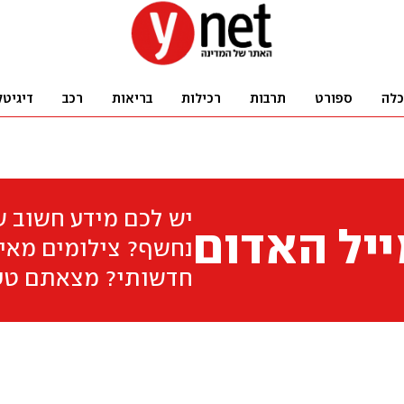
כלה
ספורט
תרבות
רכילות
בריאות
רכב
דיגיטל
יש לכם מידע חשוב 
יל האדום
נחשף? צילומים מאיר
חדשותי? מצאתם טע