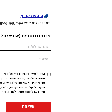
הוספת קובץ
ניתן להעלות קבצי mov, png, jpeg, jpg, mp4 עד 200MB
פרטים נוספים (אופציונלי
הריני לאשר שהתוכן שאשלח: מקורי,
אני מצהיר כי אני מודע לכך שחל א
מועבר לבעלותכם הבלעדית, ללא על
ותידרשו למסור אותם לגורם רשמי. 
שליחה