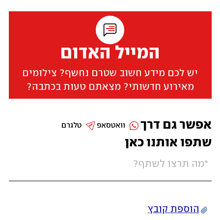
המייל האדום
יש לכם מידע חשוב שטרם נחשף? צילומים
מאירוע חדשותי? מצאתם טעות בכתבה?
אפשר גם דרך
וואטסאפ
טלגרם
שתפו אותנו כאן
הוספת קובץ