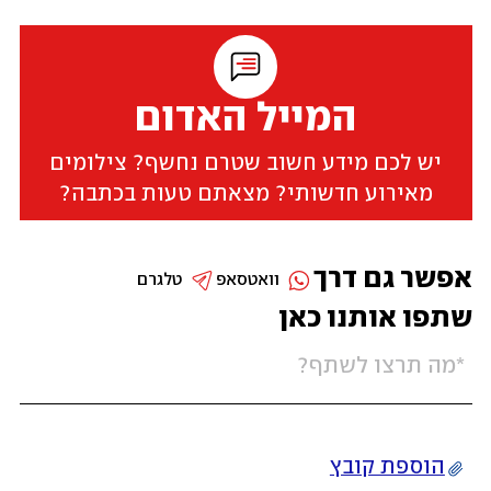
המייל האדום
יש לכם מידע חשוב שטרם נחשף? צילומים
מאירוע חדשותי? מצאתם טעות בכתבה?
אפשר גם דרך
וואטסאפ
טלגרם
שתפו אותנו כאן
הוספת קובץ