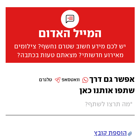
המייל האדום
יש לכם מידע חשוב שטרם נחשף? צילומים
מאירוע חדשותי? מצאתם טעות בכתבה?
אפשר גם דרך
וואטסאפ
טלגרם
שתפו אותנו כאן
הוספת קובץ