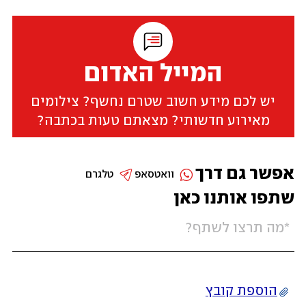
המייל האדום
יש לכם מידע חשוב שטרם נחשף? צילומים
מאירוע חדשותי? מצאתם טעות בכתבה?
אפשר גם דרך
וואטסאפ
טלגרם
שתפו אותנו כאן
הוספת קובץ