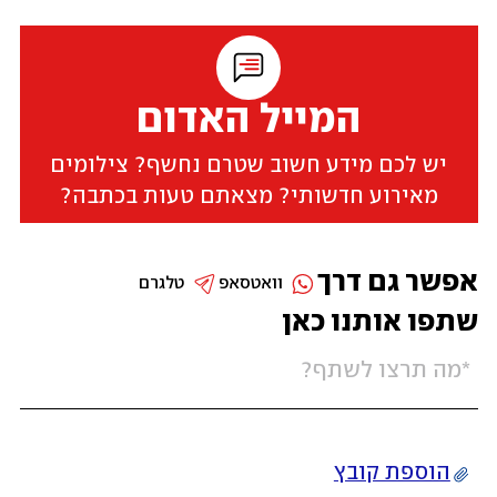
המייל האדום
יש לכם מידע חשוב שטרם נחשף? צילומים
מאירוע חדשותי? מצאתם טעות בכתבה?
אפשר גם דרך
וואטסאפ
טלגרם
שתפו אותנו כאן
הוספת קובץ