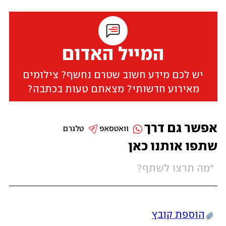
המייל האדום
יש לכם מידע חשוב שטרם נחשף? צילומים
מאירוע חדשותי? מצאתם טעות בכתבה?
אפשר גם דרך
וואטסאפ
טלגרם
שתפו אותנו כאן
הוספת קובץ