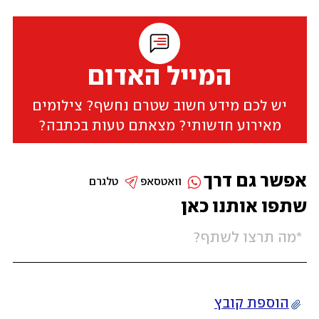
המייל האדום
יש לכם מידע חשוב שטרם נחשף? צילומים
מאירוע חדשותי? מצאתם טעות בכתבה?
אפשר גם דרך
וואטסאפ
טלגרם
שתפו אותנו כאן
הוספת קובץ