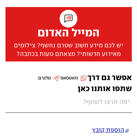
המייל האדום
יש לכם מידע חשוב שטרם נחשף? צילומים
מאירוע חדשותי? מצאתם טעות בכתבה?
אפשר גם דרך
וואטסאפ
טלגרם
שתפו אותנו כאן
הוספת קובץ