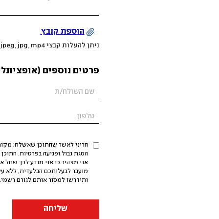
הוספת קובץ
ניתן להעלות קבצי mov, png, jpeg, jpg, mp4 עד 200MB
פרטים נוספים (אופציונלי
הריני לאשר שהתוכן שאשלח: מקורי,
אני מצהיר כי אני מודע לכך שחל א
מועבר לבעלותכם הבלעדית, ללא על
ותידרשו למסור אותם לגורם רשמי. 
שליחה