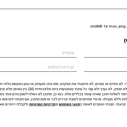
)
 לא מזויף או מבוים, לא מימנתי את הפקתו, הוא אינו מועתק או נגוע במעשה בלתי חוק
הסגת גבול ופגיעה בפרטיות. התוכן לא הופק, לא נערך ולא עבר כל עיבוד באמצעות ב
יסור לשלוח תוכן שאינו עומד בכללים אלה. כמו כן, התוכן לא נשלח לשום גורם אחר במ
ות וללא מגבלה. פרטיי מהימנים לטובת קרדיט לצד פרסום התוכן, אם תבחרו לפרסמו ו
קראתי, הבנתי ומסכים לאמור ב
תנאי השימוש
וב
מדיניות הפרטיות
ולקבלת דיוורים מאתר t