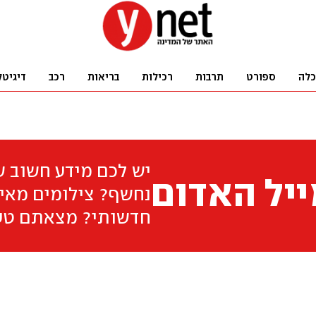
כלה
ספורט
תרבות
רכילות
בריאות
רכב
דיגיטל
יש לכם מידע חשוב 
יל האדום
נחשף? צילומים מאיר
חדשותי? מצאתם טע