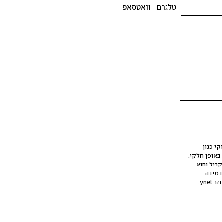
טלגרם
וואטסאפ
י כגון
ינה מלאכותית (AI), בין באופן מלא ובין באופן חלקי.
קביל והוא
במידה
yne.