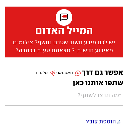
המייל האדום
יש לכם מידע חשוב שטרם נחשף? צילומים
מאירוע חדשותי? מצאתם טעות בכתבה?
אפשר גם דרך
וואטסאפ
טלגרם
שתפו אותנו כאן
הוספת קובץ