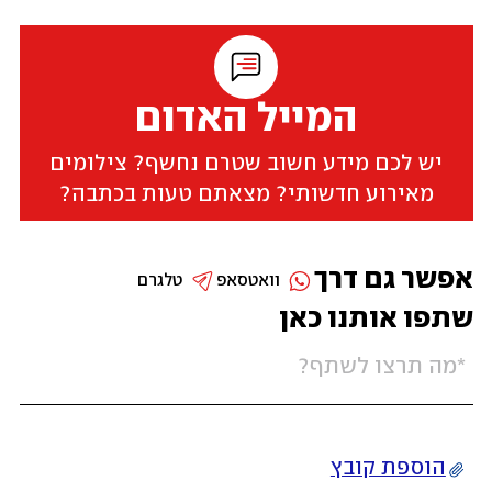
המייל האדום
יש לכם מידע חשוב שטרם נחשף? צילומים
מאירוע חדשותי? מצאתם טעות בכתבה?
אפשר גם דרך
וואטסאפ
טלגרם
שתפו אותנו כאן
הוספת קובץ