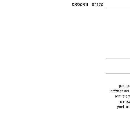
טלגרם
וואטסאפ
י כגון
ינה מלאכותית (AI), בין באופן מלא ובין באופן חלקי.
קביל והוא
במידה
yne.