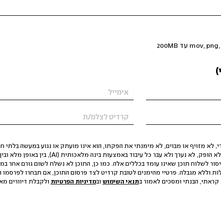
)
 לא מזויף או מבוים, לא מימנתי את הפקתו, הוא אינו מועתק או נגוע במעשה בלתי חוק
הסגת גבול ופגיעה בפרטיות. התוכן לא הופק, לא נערך ולא עבר כל עיבוד באמצעות ב
יסור לשלוח תוכן שאינו עומד בכללים אלה. כמו כן, התוכן לא נשלח לשום גורם אחר במ
ות וללא מגבלה. פרטיי מהימנים לטובת קרדיט לצד פרסום התוכן, אם תבחרו לפרסמו ו
קראתי, הבנתי ומסכים לאמור ב
תנאי השימוש
וב
מדיניות הפרטיות
ולקבלת דיוורים מאתר t