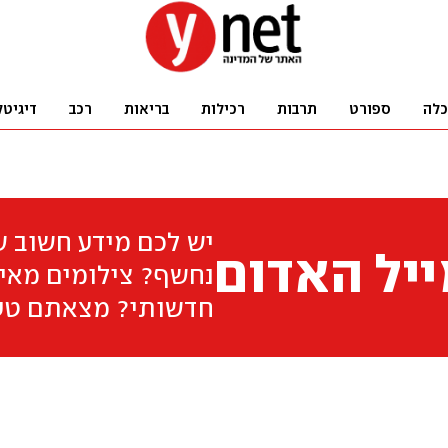
כלה
ספורט
תרבות
רכילות
בריאות
רכב
דיגיטל
יש לכם מידע חשוב 
יל האדום
נחשף? צילומים מאיר
חדשותי? מצאתם טע