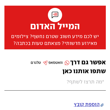
המייל האדום
יש לכם מידע חשוב שטרם נחשף? צילומים
מאירוע חדשותי? מצאתם טעות בכתבה?
אפשר גם דרך
וואטסאפ
טלגרם
שתפו אותנו כאן
הוספת קובץ