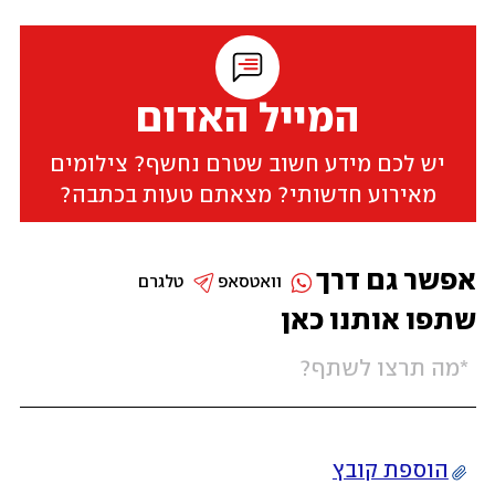
המייל האדום
יש לכם מידע חשוב שטרם נחשף? צילומים
מאירוע חדשותי? מצאתם טעות בכתבה?
אפשר גם דרך
וואטסאפ
טלגרם
שתפו אותנו כאן
הוספת קובץ