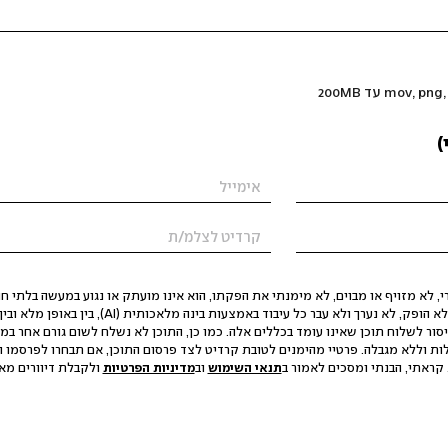
)
 לא מזויף או מבוים, לא מימנתי את הפקתו, הוא אינו מועתק או נגוע במעשה בלתי חוק
הסגת גבול ופגיעה בפרטיות. התוכן לא הופק, לא נערך ולא עבר כל עיבוד באמצעות ב
יסור לשלוח תוכן שאינו עומד בכללים אלה. כמו כן, התוכן לא נשלח לשום גורם אחר במ
ות וללא מגבלה. פרטיי מהימנים לטובת קרדיט לצד פרסום התוכן, אם תבחרו לפרסמו ו
קראתי, הבנתי ומסכים לאמור ב
תנאי השימוש
וב
מדיניות הפרטיות
ולקבלת דיוורים מאתר t