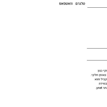
טלגרם
וואטסאפ
י כגון
ינה מלאכותית (AI), בין באופן מלא ובין באופן חלקי.
קביל והוא
במידה
yne.