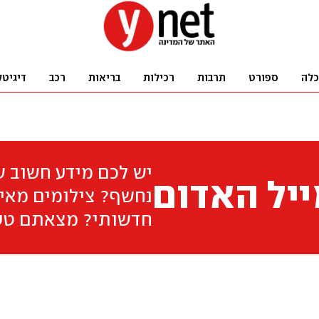
כלה
ספורט
תרבות
רכילות
בריאות
רכב
דיגיטל
יש לכם מידע חשוב 
יל האדום
נחשף? צילומים מאיר
חדשותי? מצאתם טע