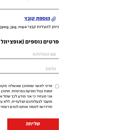
הוספת קובץ
ניתן להעלות קבצי mov, png, jpeg, jpg, mp4 עד 200MB
פרטים נוספים (אופציונלי
הריני לאשר שהתוכן שאשלח: מקורי,
אני מצהיר כי אני מודע לכך שחל א
מועבר לבעלותכם הבלעדית, ללא על
ותידרשו למסור אותם לגורם רשמי. 
שליחה