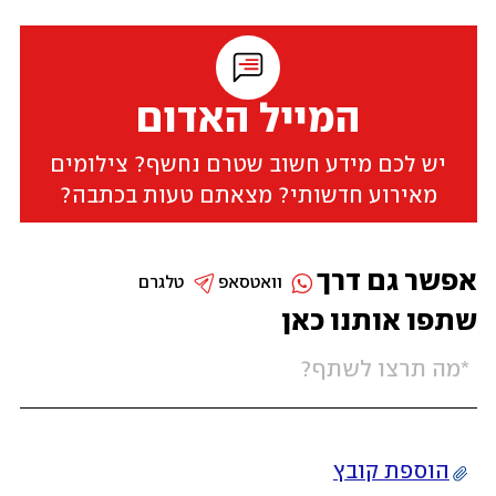
המייל האדום
יש לכם מידע חשוב שטרם נחשף? צילומים
מאירוע חדשותי? מצאתם טעות בכתבה?
אפשר גם דרך
וואטסאפ
טלגרם
שתפו אותנו כאן
הוספת קובץ