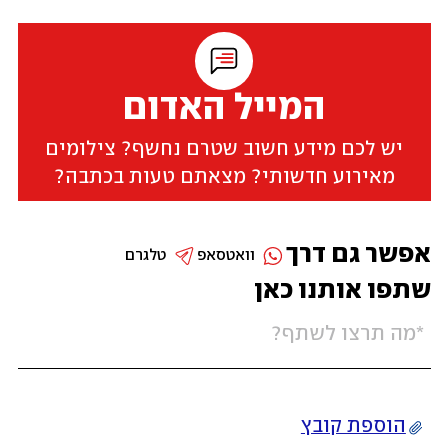
המייל האדום
יש לכם מידע חשוב שטרם נחשף? צילומים
מאירוע חדשותי? מצאתם טעות בכתבה?
אפשר גם דרך
וואטסאפ
טלגרם
שתפו אותנו כאן
הוספת קובץ