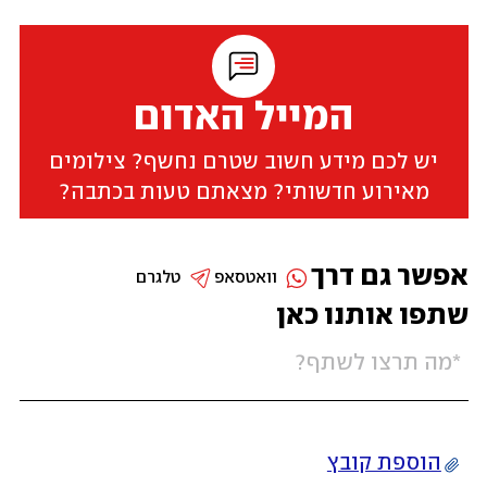
המייל האדום
יש לכם מידע חשוב שטרם נחשף? צילומים
מאירוע חדשותי? מצאתם טעות בכתבה?
אפשר גם דרך
וואטסאפ
טלגרם
שתפו אותנו כאן
הוספת קובץ