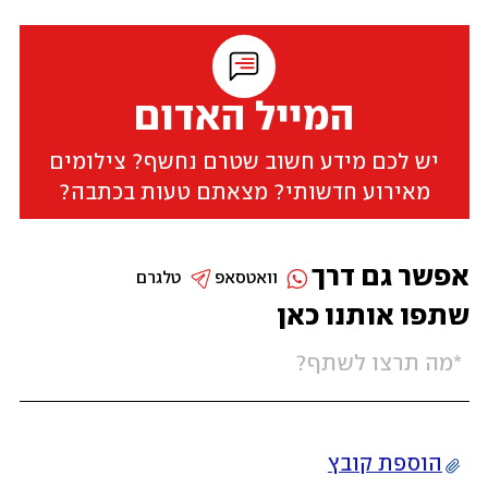
המייל האדום
יש לכם מידע חשוב שטרם נחשף? צילומים
מאירוע חדשותי? מצאתם טעות בכתבה?
אפשר גם דרך
וואטסאפ
טלגרם
שתפו אותנו כאן
הוספת קובץ