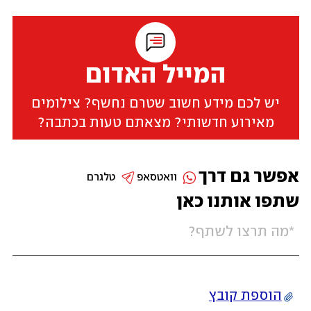
המייל האדום
יש לכם מידע חשוב שטרם נחשף? צילומים
מאירוע חדשותי? מצאתם טעות בכתבה?
אפשר גם דרך
וואטסאפ
טלגרם
שתפו אותנו כאן
הוספת קובץ