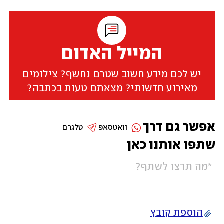
המייל האדום
יש לכם מידע חשוב שטרם נחשף? צילומים
מאירוע חדשותי? מצאתם טעות בכתבה?
אפשר גם דרך
וואטסאפ
טלגרם
שתפו אותנו כאן
הוספת קובץ