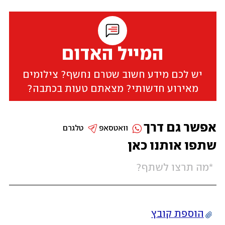
המייל האדום
יש לכם מידע חשוב שטרם נחשף? צילומים
מאירוע חדשותי? מצאתם טעות בכתבה?
אפשר גם דרך
וואטסאפ
טלגרם
שתפו אותנו כאן
הוספת קובץ