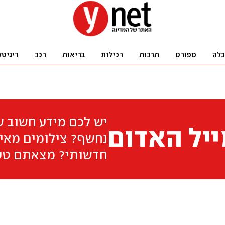
כלה
ספורט
תרבות
רכילות
בריאות
רכב
דיגיטל
יש לכם מידע חשוב 
יל האדום
נחשף? צילומים מאיר
חדשותי? מצאתם טע