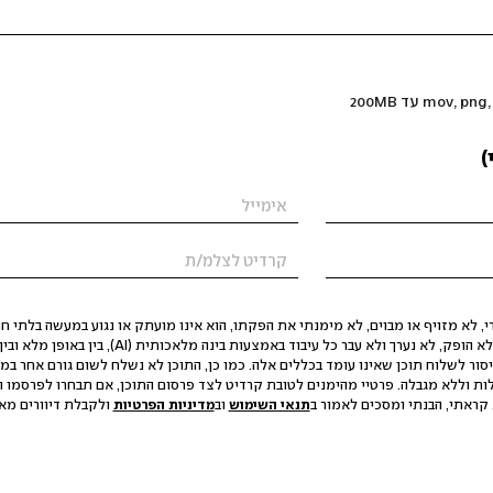
)
 לא מזויף או מבוים, לא מימנתי את הפקתו, הוא אינו מועתק או נגוע במעשה בלתי חוק
הסגת גבול ופגיעה בפרטיות. התוכן לא הופק, לא נערך ולא עבר כל עיבוד באמצעות ב
יסור לשלוח תוכן שאינו עומד בכללים אלה. כמו כן, התוכן לא נשלח לשום גורם אחר במ
ות וללא מגבלה. פרטיי מהימנים לטובת קרדיט לצד פרסום התוכן, אם תבחרו לפרסמו ו
קראתי, הבנתי ומסכים לאמור ב
תנאי השימוש
וב
מדיניות הפרטיות
ולקבלת דיוורים מאתר t