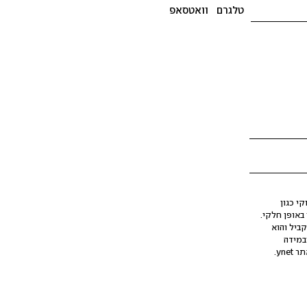
טלגרם
וואטסאפ
י כגון
ינה מלאכותית (AI), בין באופן מלא ובין באופן חלקי.
קביל והוא
במידה
yne.