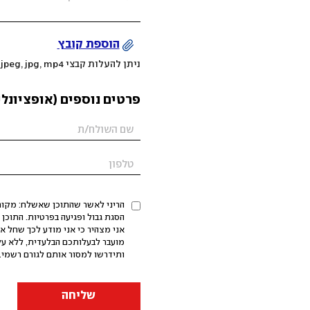
הוספת קובץ
ניתן להעלות קבצי mov, png, jpeg, jpg, mp4 עד 200MB
פרטים נוספים (אופציונלי
הריני לאשר שהתוכן שאשלח: מקורי,
אני מצהיר כי אני מודע לכך שחל א
מועבר לבעלותכם הבלעדית, ללא על
ותידרשו למסור אותם לגורם רשמי. 
שליחה