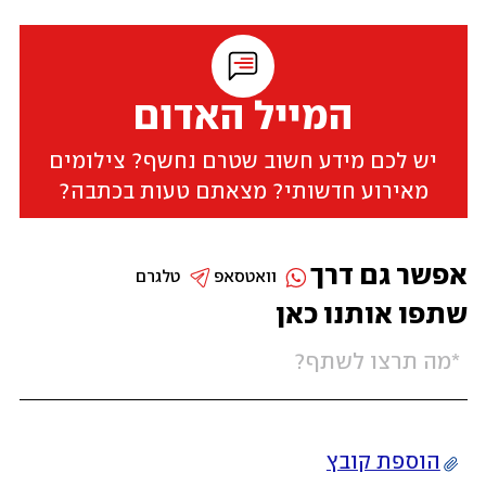
המייל האדום
יש לכם מידע חשוב שטרם נחשף? צילומים
מאירוע חדשותי? מצאתם טעות בכתבה?
אפשר גם דרך
וואטסאפ
טלגרם
שתפו אותנו כאן
הוספת קובץ