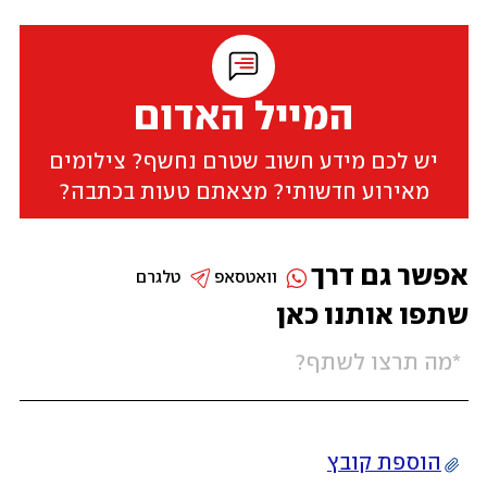
המייל האדום
יש לכם מידע חשוב שטרם נחשף? צילומים
מאירוע חדשותי? מצאתם טעות בכתבה?
אפשר גם דרך
וואטסאפ
טלגרם
שתפו אותנו כאן
הוספת קובץ