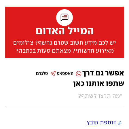
המייל האדום
יש לכם מידע חשוב שטרם נחשף? צילומים
מאירוע חדשותי? מצאתם טעות בכתבה?
אפשר גם דרך
וואטסאפ
טלגרם
שתפו אותנו כאן
הוספת קובץ