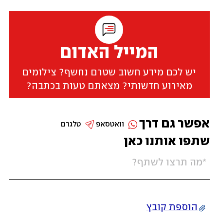
המייל האדום
יש לכם מידע חשוב שטרם נחשף? צילומים
מאירוע חדשותי? מצאתם טעות בכתבה?
אפשר גם דרך
וואטסאפ
טלגרם
שתפו אותנו כאן
הוספת קובץ