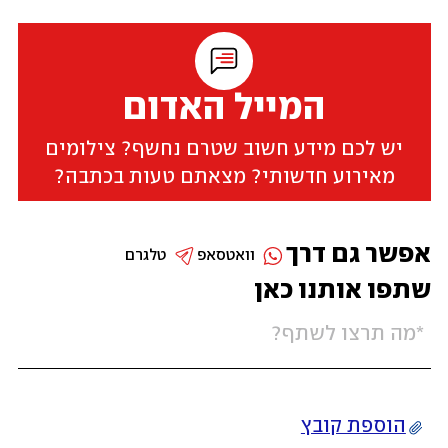
המייל האדום
יש לכם מידע חשוב שטרם נחשף? צילומים
מאירוע חדשותי? מצאתם טעות בכתבה?
אפשר גם דרך
וואטסאפ
טלגרם
שתפו אותנו כאן
הוספת קובץ