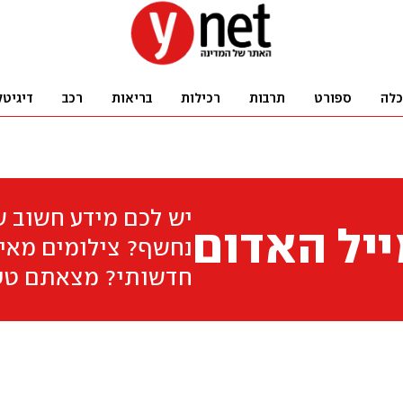
כלה
ספורט
תרבות
רכילות
בריאות
רכב
דיגיטל
יש לכם מידע חשוב 
יל האדום
נחשף? צילומים מאיר
חדשותי? מצאתם טע