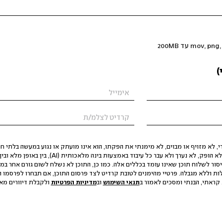
)
 לא מזויף או מבוים, לא מימנתי את הפקתו, הוא אינו מועתק או נגוע במעשה בלתי חוק
הסגת גבול ופגיעה בפרטיות. התוכן לא הופק, לא נערך ולא עבר כל עיבוד באמצעות ב
יסור לשלוח תוכן שאינו עומד בכללים אלה. כמו כן, התוכן לא נשלח לשום גורם אחר במ
ות וללא מגבלה. פרטיי מהימנים לטובת קרדיט לצד פרסום התוכן, אם תבחרו לפרסמו ו
קראתי, הבנתי ומסכים לאמור ב
תנאי השימוש
וב
מדיניות הפרטיות
ולקבלת דיוורים מאתר t