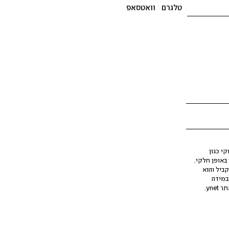
טלגרם
וואטסאפ
י כגון
ינה מלאכותית (AI), בין באופן מלא ובין באופן חלקי.
קביל והוא
במידה
yne.