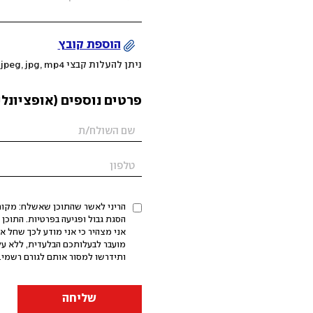
הוספת קובץ
ניתן להעלות קבצי mov, png, jpeg, jpg, mp4 עד 200MB
פרטים נוספים (אופציונלי
הריני לאשר שהתוכן שאשלח: מקורי,
אני מצהיר כי אני מודע לכך שחל א
מועבר לבעלותכם הבלעדית, ללא על
ותידרשו למסור אותם לגורם רשמי. 
שליחה